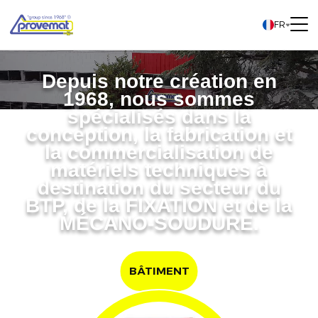
FR
Depuis notre création en
1968, nous sommes
spécialisés dans la
conception, la fabrication et
la commercialisation de
matériels techniques à
destination du secteur
du
BTP, de la FIXATION et de la
MÉCANO-SOUDURE.
BÂTIMENT