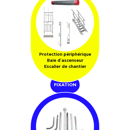
Protection périphérique
Baie d’ascenseur
Escalier de chantier
FIXATION