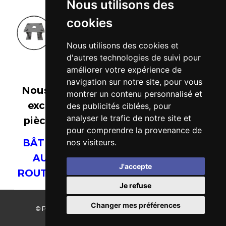
Nous utilisons des
cookies
Nous utilisons des cookies et
d'autres technologies de suivi pour
améliorer votre expérience de
navigation sur notre site, pour vous
Nous sommes reconnus pour notre
montrer un contenu personnalisé et
excellence dans la fabrication de
des publicités ciblées, pour
analyser le trafic de notre site et
pièces pour les secteurs suivants :
pour comprendre la provenance de
BÂTIMENT ET TRAVAUX PUBLICS
/
nos visiteurs.
AUTOROUTE
/
SIGNALISATION
J'accepte
ROUTIÈRE
/
INDUSTRIE MÉCANIQUE
Je refuse
Changer mes préférences
© Provemat |
Mentions légales
|
Cookies
|
Design et
développement : nwb.fr