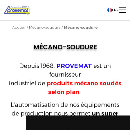
FR
Accueil
/
Mécano-soudure
/
Mécano-soudure
MÉCANO-SOUDURE
Depuis 1968,
PROVEMAT
est un
fournisseur
industriel
de
produits
mécano soudés
selon plan
.
L'automatisation de nos équipements
de production nous permet
un super
rapport qualité-prix.